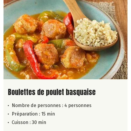
Lire la suite de la recette
Boulettes de poulet basquaise
Nombre de personnes :
4 personnes
Préparation : 15 min
Cuisson : 30 min