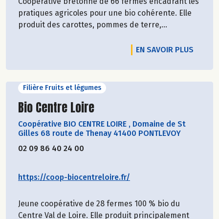
Coopérative bretonne de 66 fermes encadrant les
pratiques agricoles pour une bio cohérente. Elle
produit des carottes, pommes de terre,...
EN SAVOIR PLUS
Filière Fruits et légumes
Découvrir le producteur
Bio Centre Loire
Coopérative BIO CENTRE LOIRE
,
Domaine de St
Gilles 68 route de Thenay 41400 PONTLEVOY
02 09 86 40 24 00
https://coop-biocentreloire.fr/
Jeune coopérative de 28 fermes 100 % bio du
Centre Val de Loire. Elle produit principalement