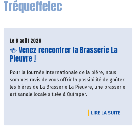
Tréqueffelec
Le 8 août 2026
Lire la suite de l'événement
🍻 Venez rencontrer la Brasserie La
Pieuvre !
Pour la Journée internationale de la bière, nous
sommes ravis de vous offrir la possibilité de goûter
les bières de La Brasserie La Pieuvre, une brasserie
artisanale locale située à Quimper.
DE L'É
LIRE LA SUITE