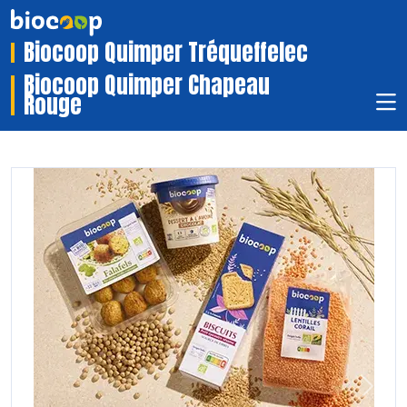
Biocoop Quimper Tréqueffelec
Biocoop Quimper Chapeau
Rouge
Previous
Next