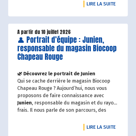
DE L'ART
LIRE LA SUITE
A partir du 10 juillet 2026
Lire la suite de l'article
👤 Portrait d’équipe : Junien,
responsable du magasin Biocoop
Chapeau Rouge
🌿 Découvrez le portrait de Junien
Qui se cache derrière le magasin Biocoop
Chapeau Rouge ? Aujourd’hui, nous vous
proposons de faire connaissance avec
Junien
, responsable du magasin et du rayon
frais. Il nous parle de son parcours, des
valeurs qui l’animent et de ses coups de
cœur.
DE L'ART
LIRE LA SUITE