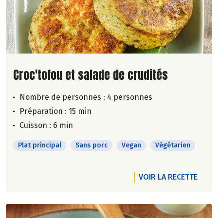
Lire la suite de la recette
Croc'tofou et salade de crudités
Nombre de personnes :
4 personnes
Préparation : 15 min
Cuisson : 6 min
Plat principal
Sans porc
Vegan
Végétarien
VOIR LA RECETTE