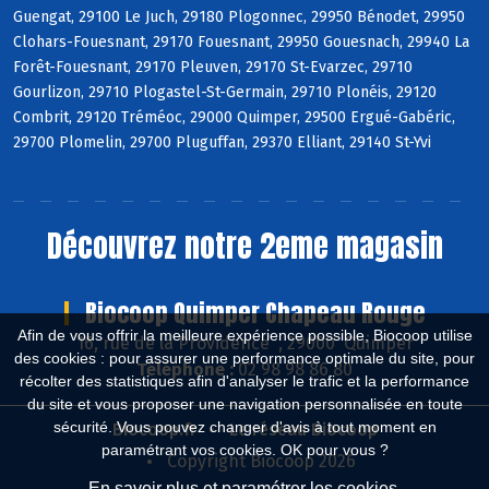
Guengat, 29100 Le Juch, 29180 Plogonnec, 29950 Bénodet, 29950
Clohars-Fouesnant, 29170 Fouesnant, 29950 Gouesnach, 29940 La
Forêt-Fouesnant, 29170 Pleuven, 29170 St-Evarzec, 29710
Gourlizon, 29710 Plogastel-St-Germain, 29710 Plonéis, 29120
Combrit, 29120 Tréméoc, 29000 Quimper, 29500 Ergué-Gabéric,
29700 Plomelin, 29700 Pluguffan, 29370 Elliant, 29140 St-Yvi
Découvrez notre 2eme magasin
Biocoop Quimper Chapeau Rouge
Afin de vous offrir la meilleure expérience possible, Biocoop utilise
16, rue de la Providence , 29000 Quimper
des cookies : pour assurer une performance optimale du site, pour
Téléphone :
02 98 98 86 80
récolter des statistiques afin d'analyser le trafic et la performance
du site et vous proposer une navigation personnalisée en toute
sécurité. Vous pouvez changer d'avis à tout moment en
Biocoop.fr
Le réseau Biocoop
paramétrant vos cookies. OK pour vous ?
Copyright Biocoop 2026
En savoir plus et paramétrer les cookies