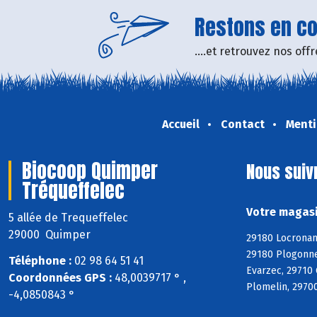
Restons en con
....et retrouvez nos of
Accueil
Contact
Menti
Biocoop Quimper
Nous suiv
Tréqueffelec
Votre magasi
5 allée de Trequeffelec
29000 Quimper
29180 Locronan
29180 Plogonne
Téléphone :
02 98 64 51 41
Evarzec, 29710
Coordonnées GPS :
48,0039717 ° ,
Plomelin, 29700
-4,0850843 °