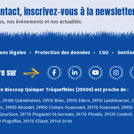
tact, inscrivez-vous à la newsletter
fres, nos événements et nos actualités.
ons légales
Protection des données
CGU
Gestio
re sur
n Biocoop Quimper Tréqueffelec (29000) est proche de :
, 29180 Quéménéven, 29510 Briec, 29510 Edern, 29510 Landrévarzec, 2
c, 29950 Bénodet, 29950 Clohars-Fouesnant, 29170 Fouesnant, 29950 
 Gourlizon, 29710 Plogastel-St-Germain, 29710 Plonéis, 29120 Combri
 Pluguffan, 29370 Elliant, 29140 St-Yvi