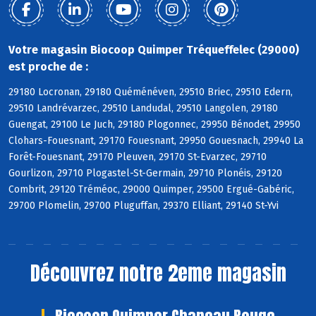
Votre magasin Biocoop Quimper Tréqueffelec (29000)
est proche de :
29180 Locronan, 29180 Quéménéven, 29510 Briec, 29510 Edern,
29510 Landrévarzec, 29510 Landudal, 29510 Langolen, 29180
Guengat, 29100 Le Juch, 29180 Plogonnec, 29950 Bénodet, 29950
Clohars-Fouesnant, 29170 Fouesnant, 29950 Gouesnach, 29940 La
Forêt-Fouesnant, 29170 Pleuven, 29170 St-Evarzec, 29710
Gourlizon, 29710 Plogastel-St-Germain, 29710 Plonéis, 29120
Combrit, 29120 Tréméoc, 29000 Quimper, 29500 Ergué-Gabéric,
29700 Plomelin, 29700 Pluguffan, 29370 Elliant, 29140 St-Yvi
Découvrez notre 2eme magasin