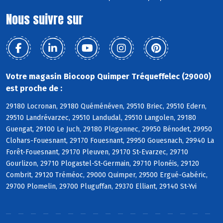
Nous suivre sur
Votre magasin Biocoop Quimper Tréqueffelec (29000)
est proche de :
29180 Locronan, 29180 Quéménéven, 29510 Briec, 29510 Edern,
29510 Landrévarzec, 29510 Landudal, 29510 Langolen, 29180
Guengat, 29100 Le Juch, 29180 Plogonnec, 29950 Bénodet, 29950
Clohars-Fouesnant, 29170 Fouesnant, 29950 Gouesnach, 29940 La
Forêt-Fouesnant, 29170 Pleuven, 29170 St-Evarzec, 29710
Gourlizon, 29710 Plogastel-St-Germain, 29710 Plonéis, 29120
Combrit, 29120 Tréméoc, 29000 Quimper, 29500 Ergué-Gabéric,
29700 Plomelin, 29700 Pluguffan, 29370 Elliant, 29140 St-Yvi