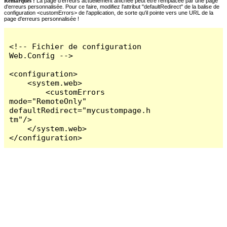
Remarques :
La page d'erreurs actuellement affichée peut être remplacée par une page
d'erreurs personnalisée. Pour ce faire, modifiez l'attribut "defaultRedirect" de la balise de
configuration <customErrors> de l'application, de sorte qu'il pointe vers une URL de la
page d'erreurs personnalisée !
<!-- Fichier de configuration 
Web.Config -->

<configuration>

    <system.web>

        <customErrors 
mode="RemoteOnly" 
defaultRedirect="mycustompage.h
tm"/>

    </system.web>

</configuration>