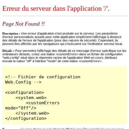
Erreur du serveur dans l'application '/'.
Page Not Found !!
Description :
Une erreur d'application s'est produite sur le serveur. Les paramètres
d'erreur personnalisés actuels pour cette application empêchent l'affichage à distance
des détails de l'erreur de l'application (pour des raisons de sécurité). Cependant, ils
peuvent être affichés par les navigateurs qui s'exécutent sur l'ordinateur serveur local.
Détails =
Pour permettre l'affichage des détails de ce message d'erreur spécifique sur les
ordinateurs distants, créez une balise <customErrors> dans un fichier de configuration
"web.config" situé dans le répertoire racine de l'application Web en cours. Attribuez
ensuite la valeur "off" à l'attribut "mode" de cette balise <customErrors>.
<!-- Fichier de configuration 
Web.Config -->

<configuration>

    <system.web>

        <customErrors 
mode="Off"/>

    </system.web>

</configuration>