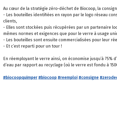
Au cœur de la stratégie zéro-déchet de Biocoop, la consig
- Les bouteilles identifiées en rayon par le logo réseau co
clients,
- Elles sont stockées puis récupérées par un partenaire lo
mêmes normes et exigences que pour le verre à usage uni
- Les bouteilles sont ensuite commercialisées pour leur ré
- Et c’est reparti pour un tour !
En réemployant le verre ainsi, on économise jusqu’à 75% d’
d’eau par rapport au recyclage (où le verre est fondu à 150
#biocoopquimper
#biocoop
#reemploi
#consigne
#zerode