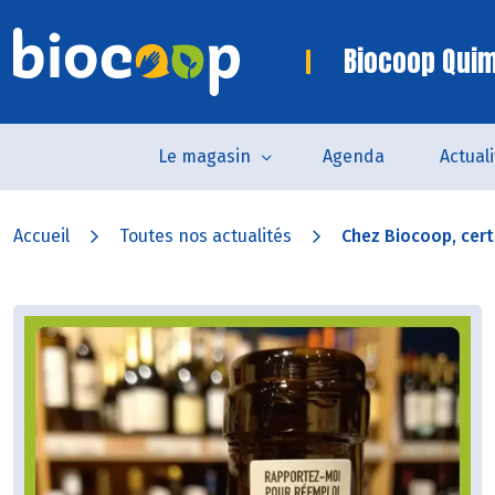
Biocoop Quim
Le magasin
Agenda
Actual
Accueil
Toutes nos actualités
Chez Biocoop, certa