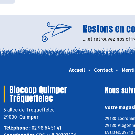
Restons en con
....et retrouvez nos of
Accueil
Contact
Menti
Biocoop Quimper
Nous suiv
Tréqueffelec
Votre magasi
5 allée de Trequeffelec
29000 Quimper
29180 Locronan
29180 Plogonne
Téléphone :
02 98 64 51 41
Evarzec, 29710