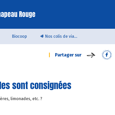
hapeau Rouge
Biocoop
🥩 Nos colis de viande bio & locale arrivent chez Biocoop Quimper !
Partager sur
lles sont consignées
ères, limonades, etc. ?