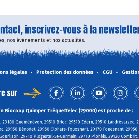
tact, inscrivez-vous à la newsletter
fres, nos événements et nos actualités.
ons légales
Protection des données
CGU
Gestio
re sur
n Biocoop Quimper Tréqueffelec (29000) est proche de :
, 29180 Quéménéven, 29510 Briec, 29510 Edern, 29510 Landrévarzec, 2
c, 29950 Bénodet, 29950 Clohars-Fouesnant, 29170 Fouesnant, 29950 
 Gourlizon, 29710 Plogastel-St-Germain, 29710 Plonéis, 29120 Combri