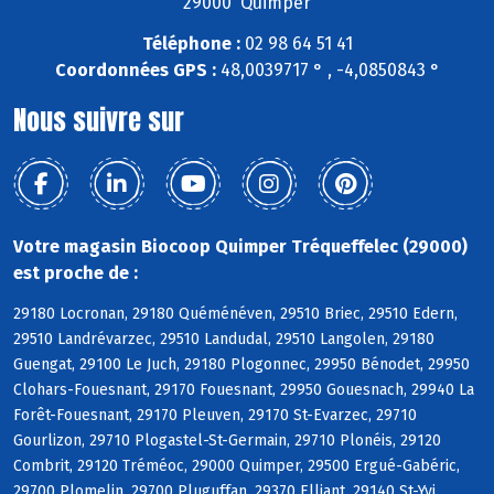
29000 Quimper
Téléphone :
02 98 64 51 41
Coordonnées GPS :
48,0039717 ° , -4,0850843 °
Nous suivre sur
Votre magasin Biocoop Quimper Tréqueffelec (29000)
est proche de :
29180 Locronan, 29180 Quéménéven, 29510 Briec, 29510 Edern,
29510 Landrévarzec, 29510 Landudal, 29510 Langolen, 29180
Guengat, 29100 Le Juch, 29180 Plogonnec, 29950 Bénodet, 29950
Clohars-Fouesnant, 29170 Fouesnant, 29950 Gouesnach, 29940 La
Forêt-Fouesnant, 29170 Pleuven, 29170 St-Evarzec, 29710
Gourlizon, 29710 Plogastel-St-Germain, 29710 Plonéis, 29120
Combrit, 29120 Tréméoc, 29000 Quimper, 29500 Ergué-Gabéric,
29700 Plomelin, 29700 Pluguffan, 29370 Elliant, 29140 St-Yvi