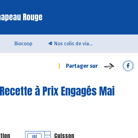
hapeau Rouge
Biocoop
🥩 Nos colis de viande bio & locale arrivent chez Biocoop Quimper !
Partager sur
 Recette à Prix Engagés Mai
tion
Cuisson