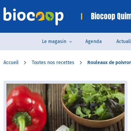
Biocoop Quim
Le magasin
Agenda
Actual
Accueil
Toutes nos recettes
Rouleaux de poivron