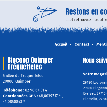
Restons en con
....et retrouvez nos of
Accueil
Contact
Menti
Biocoop Quimper
Nous suiv
Tréqueffelec
Votre magasi
5 allée de Trequeffelec
29000 Quimper
29180 Locronan
29180 Plogonne
Téléphone :
02 98 64 51 41
Evarzec, 29710
Coordonnées GPS :
48,0039717 ° ,
Plomelin, 29700
-4,0850843 °