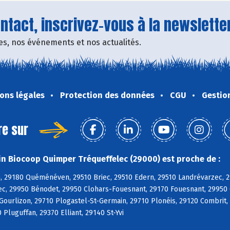
tact, inscrivez-vous à la newsletter
fres, nos événements et nos actualités.
ons légales
Protection des données
CGU
Gestio
re sur
n Biocoop Quimper Tréqueffelec (29000) est proche de :
, 29180 Quéménéven, 29510 Briec, 29510 Edern, 29510 Landrévarzec, 2
c, 29950 Bénodet, 29950 Clohars-Fouesnant, 29170 Fouesnant, 29950 
 Gourlizon, 29710 Plogastel-St-Germain, 29710 Plonéis, 29120 Combri
 Pluguffan, 29370 Elliant, 29140 St-Yvi