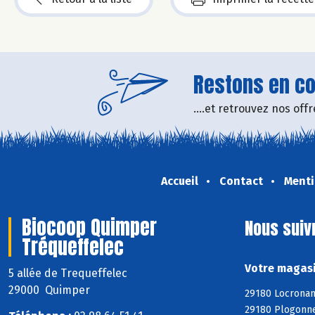
Restons en con
....et retrouvez nos of
Accueil
Contact
Menti
Biocoop Quimper
Nous suiv
Tréqueffelec
Votre magasi
5 allée de Trequeffelec
29000 Quimper
29180 Locronan
29180 Plogonne