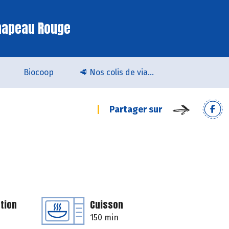
hapeau Rouge
Biocoop
🥩 Nos colis de viande bio & locale arrivent chez Biocoop Quimper !
Partager sur
tion
Cuisson
150 min