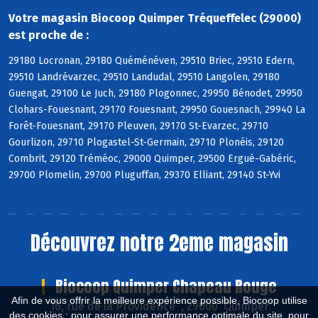
Votre magasin Biocoop Quimper Tréqueffelec (29000)
est proche de :
29180 Locronan, 29180 Quéménéven, 29510 Briec, 29510 Edern,
29510 Landrévarzec, 29510 Landudal, 29510 Langolen, 29180
Guengat, 29100 Le Juch, 29180 Plogonnec, 29950 Bénodet, 29950
Clohars-Fouesnant, 29170 Fouesnant, 29950 Gouesnach, 29940 La
Forêt-Fouesnant, 29170 Pleuven, 29170 St-Evarzec, 29710
Gourlizon, 29710 Plogastel-St-Germain, 29710 Plonéis, 29120
Combrit, 29120 Tréméoc, 29000 Quimper, 29500 Ergué-Gabéric,
29700 Plomelin, 29700 Pluguffan, 29370 Elliant, 29140 St-Yvi
Découvrez notre 2eme magasin
Biocoop Quimper Chapeau Rouge
Afin de vous offrir la meilleure expérience possible, Biocoop utilise
16, rue de la Providence , 29000 Quimper
des cookies : pour assurer une performance optimale du site, pour