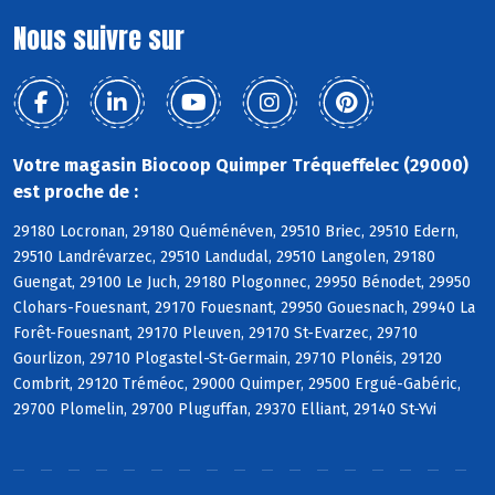
Nous suivre sur
Votre magasin Biocoop Quimper Tréqueffelec (29000)
est proche de :
29180 Locronan, 29180 Quéménéven, 29510 Briec, 29510 Edern,
29510 Landrévarzec, 29510 Landudal, 29510 Langolen, 29180
Guengat, 29100 Le Juch, 29180 Plogonnec, 29950 Bénodet, 29950
Clohars-Fouesnant, 29170 Fouesnant, 29950 Gouesnach, 29940 La
Forêt-Fouesnant, 29170 Pleuven, 29170 St-Evarzec, 29710
Gourlizon, 29710 Plogastel-St-Germain, 29710 Plonéis, 29120
Combrit, 29120 Tréméoc, 29000 Quimper, 29500 Ergué-Gabéric,
29700 Plomelin, 29700 Pluguffan, 29370 Elliant, 29140 St-Yvi