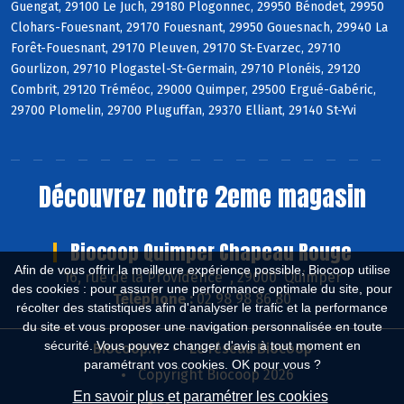
Guengat, 29100 Le Juch, 29180 Plogonnec, 29950 Bénodet, 29950
Clohars-Fouesnant, 29170 Fouesnant, 29950 Gouesnach, 29940 La
Forêt-Fouesnant, 29170 Pleuven, 29170 St-Evarzec, 29710
Gourlizon, 29710 Plogastel-St-Germain, 29710 Plonéis, 29120
Combrit, 29120 Tréméoc, 29000 Quimper, 29500 Ergué-Gabéric,
29700 Plomelin, 29700 Pluguffan, 29370 Elliant, 29140 St-Yvi
Découvrez notre 2eme magasin
Biocoop Quimper Chapeau Rouge
Afin de vous offrir la meilleure expérience possible, Biocoop utilise
16, rue de la Providence , 29000 Quimper
des cookies : pour assurer une performance optimale du site, pour
Téléphone :
02 98 98 86 80
récolter des statistiques afin d'analyser le trafic et la performance
du site et vous proposer une navigation personnalisée en toute
sécurité. Vous pouvez changer d'avis à tout moment en
Biocoop.fr
Le réseau Biocoop
paramétrant vos cookies. OK pour vous ?
Copyright Biocoop 2026
En savoir plus et paramétrer les cookies