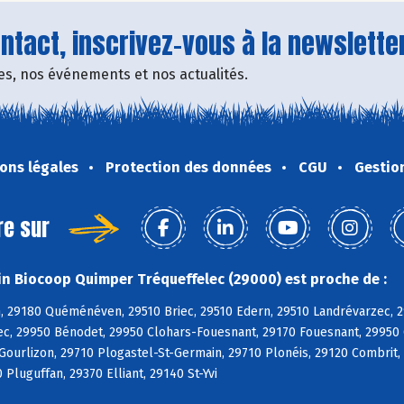
tact, inscrivez-vous à la newsletter
fres, nos événements et nos actualités.
ons légales
Protection des données
CGU
Gestio
re sur
n Biocoop Quimper Tréqueffelec (29000) est proche de :
, 29180 Quéménéven, 29510 Briec, 29510 Edern, 29510 Landrévarzec, 2
c, 29950 Bénodet, 29950 Clohars-Fouesnant, 29170 Fouesnant, 29950 
 Gourlizon, 29710 Plogastel-St-Germain, 29710 Plonéis, 29120 Combri
 Pluguffan, 29370 Elliant, 29140 St-Yvi