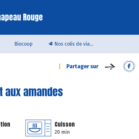
hapeau Rouge
Biocoop
🥩 Nos colis de viande bio & locale arrivent chez Biocoop Quimper !
Partager sur
et aux amandes
tion
Cuisson
20 min