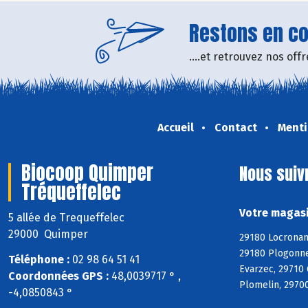
Restons en con
....et retrouvez nos of
Accueil
Contact
Menti
Biocoop Quimper
Nous suiv
Tréqueffelec
Votre magasi
5 allée de Trequeffelec
29000 Quimper
29180 Locronan
29180 Plogonne
Téléphone :
02 98 64 51 41
Evarzec, 29710
Coordonnées GPS :
48,0039717 ° ,
Plomelin, 29700
-4,0850843 °