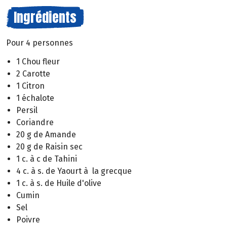
Ingrédients
Pour 4 personnes
1 Chou fleur
2 Carotte
1 Citron
1 échalote
Persil
Coriandre
20 g de Amande
20 g de Raisin sec
1 c. à c de Tahini
4 c. à s. de Yaourt à la grecque
1 c. à s. de Huile d'olive
Cumin
Sel
Poivre