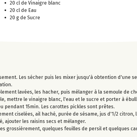
20 cl de Vinaigre blanc
20 cl de Eau
20 g de Sucre
sement. Les sécher puis les mixer jusqu'à obtention d'une se
ation.
blement lavées, les hacher, puis mélanger à la semoule de cho
, mettre le vinaigre blanc, l'eau et le sucre et porter à ébulli
eu pendant 15min. Les carottes pickles sont prêtes.
ent ciselées, ail haché, purée de sésame, jus d'1/2 citron, l
é, ajouter les raisins secs et mélanger.
s grossièrement, quelques feuilles de persil et quelques car