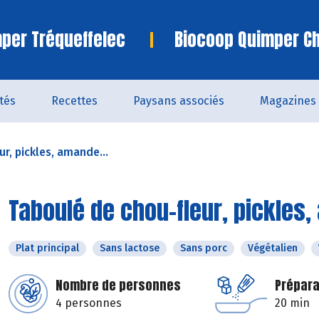
per Tréqueffelec
Biocoop Quimper C
ités
Recettes
Paysans associés
Magazines
r, pickles, amande...
Taboulé de chou-fleur, pickles
Plat principal
Sans lactose
Sans porc
Végétalien
Nombre de personnes
Prépara
4 personnes
20 min