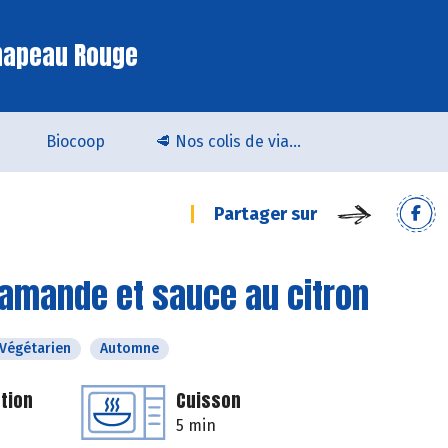
hapeau Rouge
Biocoop
🥩 Nos colis de viande bio & locale arrivent chez Biocoop Quimper !
Partager sur
, amande et sauce au citron
Végétarien
Automne
tion
Cuisson
5 min