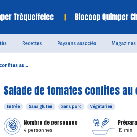
per Tréqueffelec
Biocoop Quimper C
ités
Recettes
Paysans associés
Magazines
onfites au...
Salade de tomates confites au 
Entrée
Sans gluten
Sans porc
Végétarien
Nombre de personnes
Prépara
4 personnes
15 min