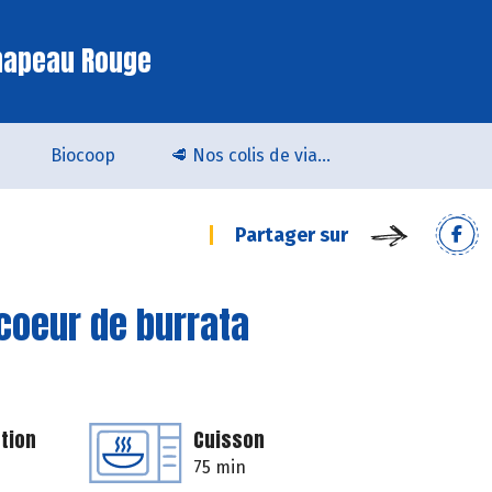
hapeau Rouge
Biocoop
🥩 Nos colis de viande bio & locale arrivent chez Biocoop Quimper !
Partager sur
coeur de burrata
tion
Cuisson
75 min