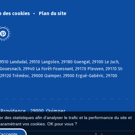
n des cookies
Plan du site
9510 Landudal, 29510 Langolen, 29180 Guengat, 29100 Le Juch,
Gouesnach, 29940 La Forêt-Fouesnant, 29170 Pleuven, 29170 St-
t, 29120 Tréméoc, 29000 Quimper, 29500 Ergué-Gabéric, 29700
la Providence , 29000 Quimper
 des statistiques afin d'analyser le trafic et la performance du site et
paramétrant vos cookies. OK pour vous ?
'accepte