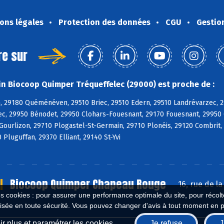
ons légales
Protection des données
CGU
Gestio
re sur
n Biocoop Quimper Tréqueffelec (29000) est proche de :
, 29180 Quéménéven, 29510 Briec, 29510 Edern, 29510 Landrévarzec, 2
c, 29950 Bénodet, 29950 Clohars-Fouesnant, 29170 Fouesnant, 29950 
 Gourlizon, 29710 Plogastel-St-Germain, 29710 Plonéis, 29120 Combri
 Pluguffan, 29370 Elliant, 29140 St-Yvi
Biocoop Quimper Chapeau Rouge
16, rue de 
es cookies : pour assurer une performance optimale du site, pour récolter
isée en toute sécurité. Vous pouvez changer d'avis à tout moment en 
r plus et paramétrer les cookies
Je refuse
J