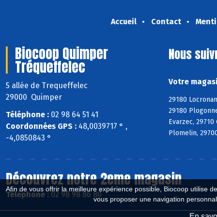
Accueil
Contact
Menti
Biocoop Quimper
Nous suiv
Tréqueffelec
Votre magasi
5 allée de Trequeffelec
29000 Quimper
29180 Locronan
29180 Plogonne
Téléphone :
02 98 64 51 41
Evarzec, 29710
Coordonnées GPS :
48,0039717 ° ,
Plomelin, 29700
-4,0850843 °
Découvrez notre 2eme magasin
Afin de vous offrir la meilleure expérience possible, Biocoop utilise d
Téléphone :
02 98 98 86 80
vous proposer une navigation personnal
En savoi