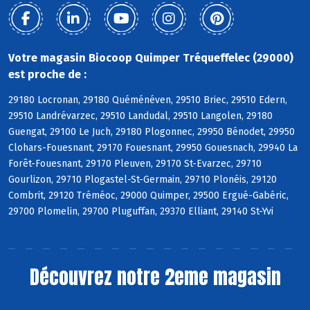
Votre magasin Biocoop Quimper Tréqueffelec (29000)
est proche de :
29180 Locronan, 29180 Quéménéven, 29510 Briec, 29510 Edern,
29510 Landrévarzec, 29510 Landudal, 29510 Langolen, 29180
Guengat, 29100 Le Juch, 29180 Plogonnec, 29950 Bénodet, 29950
Clohars-Fouesnant, 29170 Fouesnant, 29950 Gouesnach, 29940 La
Forêt-Fouesnant, 29170 Pleuven, 29170 St-Evarzec, 29710
Gourlizon, 29710 Plogastel-St-Germain, 29710 Plonéis, 29120
Combrit, 29120 Tréméoc, 29000 Quimper, 29500 Ergué-Gabéric,
29700 Plomelin, 29700 Pluguffan, 29370 Elliant, 29140 St-Yvi
Découvrez notre 2eme magasin