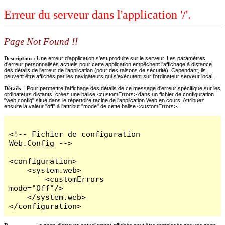
Erreur du serveur dans l'application '/'.
Page Not Found !!
Description :
Une erreur d'application s'est produite sur le serveur. Les paramètres
d'erreur personnalisés actuels pour cette application empêchent l'affichage à distance
des détails de l'erreur de l'application (pour des raisons de sécurité). Cependant, ils
peuvent être affichés par les navigateurs qui s'exécutent sur l'ordinateur serveur local.
Détails =
Pour permettre l'affichage des détails de ce message d'erreur spécifique sur les
ordinateurs distants, créez une balise <customErrors> dans un fichier de configuration
"web.config" situé dans le répertoire racine de l'application Web en cours. Attribuez
ensuite la valeur "off" à l'attribut "mode" de cette balise <customErrors>.
<!-- Fichier de configuration 
Web.Config -->

<configuration>

    <system.web>

        <customErrors 
mode="Off"/>

    </system.web>

</configuration>