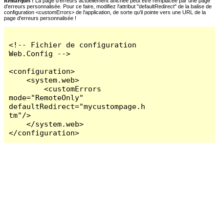
Remarques :
La page d'erreurs actuellement affichée peut être remplacée par une page
d'erreurs personnalisée. Pour ce faire, modifiez l'attribut "defaultRedirect" de la balise de
configuration <customErrors> de l'application, de sorte qu'il pointe vers une URL de la
page d'erreurs personnalisée !
<!-- Fichier de configuration 
Web.Config -->

<configuration>

    <system.web>

        <customErrors 
mode="RemoteOnly" 
defaultRedirect="mycustompage.h
tm"/>

    </system.web>

</configuration>