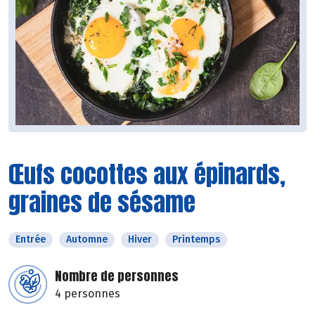
Œufs cocottes aux épinards,
graines de sésame
Entrée
Automne
Hiver
Printemps
Nombre de personnes
4 personnes