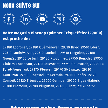
Nous suivre sur
Votre magasin Biocoop Quimper Tréqueffelec (29000)
est proche de :
29180 Locronan, 29180 Quéménéven, 29510 Briec, 29510 Edern,
29510 Landrévarzec, 29510 Landudal, 29510 Langolen, 29180
Guengat, 29100 Le Juch, 29180 Plogonnec, 29950 Bénodet, 29950
Clohars-Fouesnant, 29170 Fouesnant, 29950 Gouesnach, 29940 La
Forêt-Fouesnant, 29170 Pleuven, 29170 St-Evarzec, 29710
Gourlizon, 29710 Plogastel-St-Germain, 29710 Plonéis, 29120
Combrit, 29120 Tréméoc, 29000 Quimper, 29500 Ergué-Gabéric,
29700 Plomelin, 29700 Pluguffan, 29370 Elliant, 29140 St-Yvi