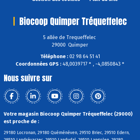
Biocoop Quimper Tréqueffelec
5 allée de Trequeffelec
29000 Quimper
Téléphone :
02 98 64 51 41
Coordonnées GPS :
48,0039717 ° , -4,0850843 °
Nous suivre sur
Votre magasin Biocoop Quimper Tréqueffelec (29000)
est proche de :
29180 Locronan, 29180 Quéménéven, 29510 Briec, 29510 Edern,
29510 Landrévarzec, 29510 Landudal, 29510 Langolen, 29180