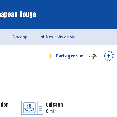
hapeau Rouge
Biocoop
🥩 Nos colis de viande bio & locale arrivent chez Biocoop Quimper !
Partager sur
tion
Cuisson
8 min