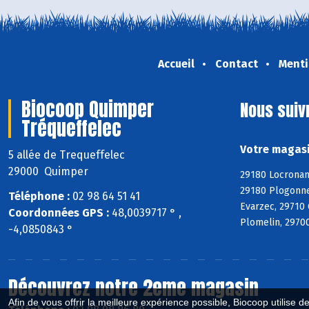
Accueil
Contact
Menti
Biocoop Quimper
Nous suiv
Tréqueffelec
Votre magasi
5 allée de Trequeffelec
29000 Quimper
29180 Locronan
29180 Plogonne
Téléphone :
02 98 64 51 41
Evarzec, 29710
Coordonnées GPS :
48,0039717 ° ,
Plomelin, 29700
-4,0850843 °
Découvrez notre 2eme magasin
Afin de vous offrir la meilleure expérience possible, Biocoop utilise d