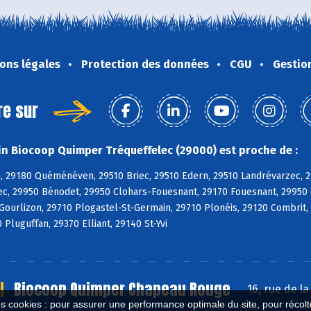
ons légales
Protection des données
CGU
Gestio
re sur
n Biocoop Quimper Tréqueffelec (29000) est proche de :
, 29180 Quéménéven, 29510 Briec, 29510 Edern, 29510 Landrévarzec, 2
c, 29950 Bénodet, 29950 Clohars-Fouesnant, 29170 Fouesnant, 29950 
 Gourlizon, 29710 Plogastel-St-Germain, 29710 Plonéis, 29120 Combri
 Pluguffan, 29370 Elliant, 29140 St-Yvi
Biocoop Quimper Chapeau Rouge
16, rue de 
es cookies : pour assurer une performance optimale du site, pour récolter