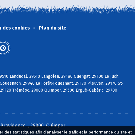
n des cookies
Plan du site
9510 Landudal, 29510 Langolen, 29180 Guengat, 29100 Le Juch,
Gouesnach, 29940 La Forêt-Fouesnant, 29170 Pleuven, 29170 St-
t, 29120 Tréméoc, 29000 Quimper, 29500 Ergué-Gabéric, 29700
la Providence , 29000 Quimper
 des statistiques afin d'analyser le trafic et la performance du site et