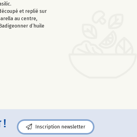
silic.
découpé et replié sur
arella au centre,
. Badigeonner d’huile
 !
Inscription newsletter