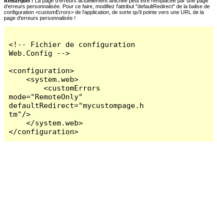
Remarques :
La page d'erreurs actuellement affichée peut être remplacée par une page
d'erreurs personnalisée. Pour ce faire, modifiez l'attribut "defaultRedirect" de la balise de
configuration <customErrors> de l'application, de sorte qu'il pointe vers une URL de la
page d'erreurs personnalisée !
<!-- Fichier de configuration 
Web.Config -->

<configuration>

    <system.web>

        <customErrors 
mode="RemoteOnly" 
defaultRedirect="mycustompage.h
tm"/>

    </system.web>

</configuration>