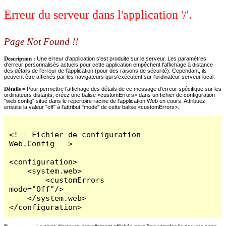
Erreur du serveur dans l'application '/'.
Page Not Found !!
Description :
Une erreur d'application s'est produite sur le serveur. Les paramètres
d'erreur personnalisés actuels pour cette application empêchent l'affichage à distance
des détails de l'erreur de l'application (pour des raisons de sécurité). Cependant, ils
peuvent être affichés par les navigateurs qui s'exécutent sur l'ordinateur serveur local.
Détails =
Pour permettre l'affichage des détails de ce message d'erreur spécifique sur les
ordinateurs distants, créez une balise <customErrors> dans un fichier de configuration
"web.config" situé dans le répertoire racine de l'application Web en cours. Attribuez
ensuite la valeur "off" à l'attribut "mode" de cette balise <customErrors>.
<!-- Fichier de configuration 
Web.Config -->

<configuration>

    <system.web>

        <customErrors 
mode="Off"/>

    </system.web>

</configuration>