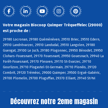
Votre magasin Biocoop Quimper Tréqueffelec (29000)
est proche de :
29180 Locronan, 29180 Quéménéven, 29510 Briec, 29510 Edern,
29510 Landrévarzec, 29510 Landudal, 29510 Langolen, 29180
Guengat, 29100 Le Juch, 29180 Plogonnec, 29950 Bénodet, 29950
Clohars-Fouesnant, 29170 Fouesnant, 29950 Gouesnach, 29940 La
Forêt-Fouesnant, 29170 Pleuven, 29170 St-Evarzec, 29710
Gourlizon, 29710 Plogastel-St-Germain, 29710 Plonéis, 29120
Combrit, 29120 Tréméoc, 29000 Quimper, 29500 Ergué-Gabéric,
29700 Plomelin, 29700 Pluguffan, 29370 Elliant, 29140 St-Yvi
Découvrez notre 2eme magasin