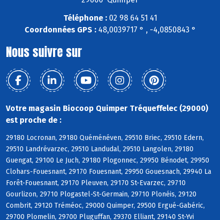
Téléphone :
02 98 64 51 41
Coordonnées GPS :
48,0039717 ° , -4,0850843 °
Nous suivre sur
Votre magasin Biocoop Quimper Tréqueffelec (29000)
est proche de :
29180 Locronan, 29180 Quéménéven, 29510 Briec, 29510 Edern,
29510 Landrévarzec, 29510 Landudal, 29510 Langolen, 29180
Guengat, 29100 Le Juch, 29180 Plogonnec, 29950 Bénodet, 29950
Clohars-Fouesnant, 29170 Fouesnant, 29950 Gouesnach, 29940 La
Forêt-Fouesnant, 29170 Pleuven, 29170 St-Evarzec, 29710
Gourlizon, 29710 Plogastel-St-Germain, 29710 Plonéis, 29120
Combrit, 29120 Tréméoc, 29000 Quimper, 29500 Ergué-Gabéric,
29700 Plomelin, 29700 Pluguffan, 29370 Elliant, 29140 St-Yvi