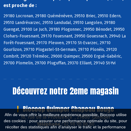
est proche de :
29180 Locronan, 29180 Quéménéven, 29510 Briec, 29510 Edern,
29510 Landrévarzec, 29510 Landudal, 29510 Langolen, 29180
Guengat, 29100 Le Juch, 29180 Plogonnec, 29950 Bénodet, 29950
Clohars-Fouesnant, 29170 Fouesnant, 29950 Gouesnach, 29940 La
Forêt-Fouesnant, 29170 Pleuven, 29170 St-Evarzec, 29710
Gourlizon, 29710 Plogastel-St-Germain, 29710 Plonéis, 29120
Combrit, 29120 Tréméoc, 29000 Quimper, 29500 Ergué-Gabéric,
29700 Plomelin, 29700 Pluguffan, 29370 Elliant, 29140 St-Yvi
Découvrez notre 2eme magasin
Biocoop Quimper Chapeau Rouge
Afin de vous offrir la meilleure expérience possible, Biocoop utilise
16, rue de la Providence , 29000 Quimper
des cookies : pour assurer une performance optimale du site, pour
Téléphone :
02 98 98 86 80
récolter des statistiques afin d'analyser le trafic et la performance