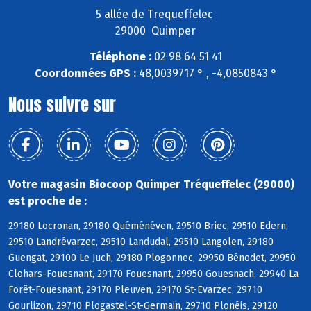
5 allée de Trequeffelec
29000 Quimper
Téléphone :
02 98 64 51 41
Coordonnées GPS :
48,0039717 ° , -4,0850843 °
Nous suivre sur
Votre magasin Biocoop Quimper Tréqueffelec (29000)
est proche de :
29180 Locronan, 29180 Quéménéven, 29510 Briec, 29510 Edern,
29510 Landrévarzec, 29510 Landudal, 29510 Langolen, 29180
Guengat, 29100 Le Juch, 29180 Plogonnec, 29950 Bénodet, 29950
Clohars-Fouesnant, 29170 Fouesnant, 29950 Gouesnach, 29940 La
Forêt-Fouesnant, 29170 Pleuven, 29170 St-Evarzec, 29710
Gourlizon, 29710 Plogastel-St-Germain, 29710 Plonéis, 29120