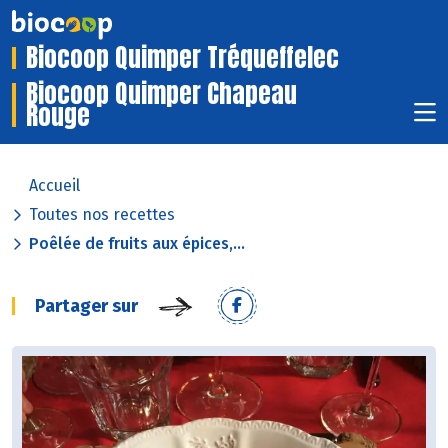
Biocoop Quimper Tréqueffelec
Biocoop Quimper Chapeau
Rouge
Accueil
Toutes nos recettes
Poêlée de fruits aux épices,...
Partager sur