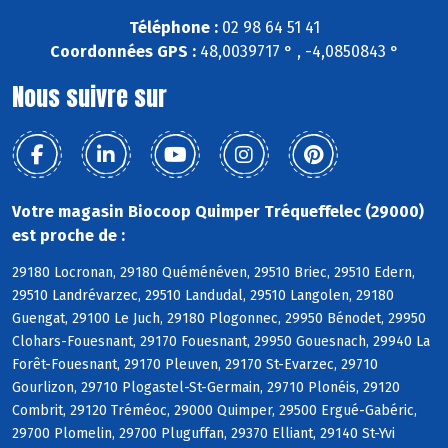
Téléphone :
02 98 64 51 41
Coordonnées GPS :
48,0039717 ° , -4,0850843 °
Nous suivre sur
Votre magasin Biocoop Quimper Tréqueffelec (29000)
est proche de :
29180 Locronan, 29180 Quéménéven, 29510 Briec, 29510 Edern,
29510 Landrévarzec, 29510 Landudal, 29510 Langolen, 29180
Guengat, 29100 Le Juch, 29180 Plogonnec, 29950 Bénodet, 29950
Clohars-Fouesnant, 29170 Fouesnant, 29950 Gouesnach, 29940 La
Forêt-Fouesnant, 29170 Pleuven, 29170 St-Evarzec, 29710
Gourlizon, 29710 Plogastel-St-Germain, 29710 Plonéis, 29120
Combrit, 29120 Tréméoc, 29000 Quimper, 29500 Ergué-Gabéric,
29700 Plomelin, 29700 Pluguffan, 29370 Elliant, 29140 St-Yvi