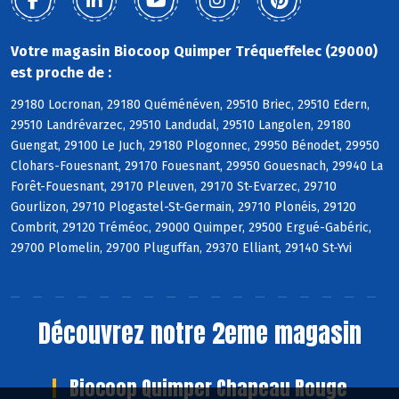
Votre magasin Biocoop Quimper Tréqueffelec (29000)
est proche de :
29180 Locronan, 29180 Quéménéven, 29510 Briec, 29510 Edern,
29510 Landrévarzec, 29510 Landudal, 29510 Langolen, 29180
Guengat, 29100 Le Juch, 29180 Plogonnec, 29950 Bénodet, 29950
Clohars-Fouesnant, 29170 Fouesnant, 29950 Gouesnach, 29940 La
Forêt-Fouesnant, 29170 Pleuven, 29170 St-Evarzec, 29710
Gourlizon, 29710 Plogastel-St-Germain, 29710 Plonéis, 29120
Combrit, 29120 Tréméoc, 29000 Quimper, 29500 Ergué-Gabéric,
29700 Plomelin, 29700 Pluguffan, 29370 Elliant, 29140 St-Yvi
Découvrez notre 2eme magasin
Biocoop Quimper Chapeau Rouge