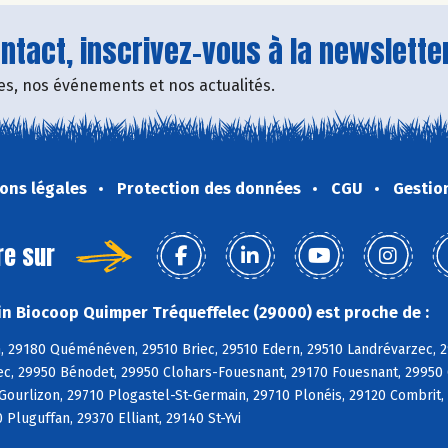
tact, inscrivez-vous à la newsletter
fres, nos événements et nos actualités.
ons légales
Protection des données
CGU
Gestio
re sur
n Biocoop Quimper Tréqueffelec (29000) est proche de :
, 29180 Quéménéven, 29510 Briec, 29510 Edern, 29510 Landrévarzec, 2
c, 29950 Bénodet, 29950 Clohars-Fouesnant, 29170 Fouesnant, 29950 
 Gourlizon, 29710 Plogastel-St-Germain, 29710 Plonéis, 29120 Combri
 Pluguffan, 29370 Elliant, 29140 St-Yvi