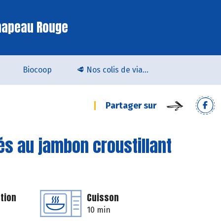
hapeau Rouge
Biocoop
🥩 Nos colis de viande bio & locale arrivent chez Biocoop Quimper !
Partager sur
és au jambon croustillant
tion
Cuisson
10 min