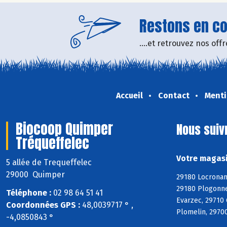
Restons en con
....et retrouvez nos of
Accueil
Contact
Menti
Biocoop Quimper
Nous suiv
Tréqueffelec
Votre magasi
5 allée de Trequeffelec
29000 Quimper
29180 Locronan
29180 Plogonne
Téléphone :
02 98 64 51 41
Evarzec, 29710
Coordonnées GPS :
48,0039717 ° ,
Plomelin, 29700
-4,0850843 °