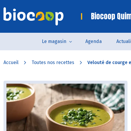
Biocoop Quim
Le magasin
Agenda
Actual
Accueil
Toutes nos recettes
Velouté de courge et