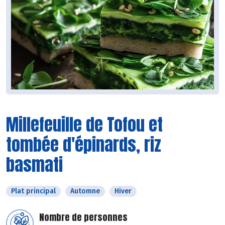
Millefeuille de Tofou et
tombée d'épinards, riz
basmati
Plat principal
Automne
Hiver
Nombre de personnes