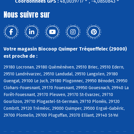
Coordonnées GPS :
48,0039717 ° , -4,0850843 °
Nous suivre sur
Votre magasin Biocoop Quimper Tréqueffelec (29000)
est proche de :
29180 Locronan, 29180 Quéménéven, 29510 Briec, 29510 Edern,
29510 Landrévarzec, 29510 Landudal, 29510 Langolen, 29180
Guengat, 29100 Le Juch, 29180 Plogonnec, 29950 Bénodet, 29950
Clohars-Fouesnant, 29170 Fouesnant, 29950 Gouesnach, 29940 La
Forêt-Fouesnant, 29170 Pleuven, 29170 St-Evarzec, 29710
Gourlizon, 29710 Plogastel-St-Germain, 29710 Plonéis, 29120
Combrit, 29120 Tréméoc, 29000 Quimper, 29500 Ergué-Gabéric,
29700 Plomelin, 29700 Pluguffan, 29370 Elliant, 29140 St-Yvi