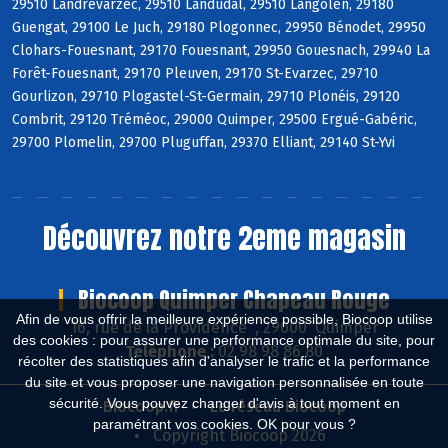
29510 Landrévarzec, 29510 Landudal, 29510 Langolen, 29180
Guengat, 29100 Le Juch, 29180 Plogonnec, 29950 Bénodet, 29950
Clohars-Fouesnant, 29170 Fouesnant, 29950 Gouesnach, 29940 La
Forêt-Fouesnant, 29170 Pleuven, 29170 St-Evarzec, 29710
Gourlizon, 29710 Plogastel-St-Germain, 29710 Plonéis, 29120
Combrit, 29120 Tréméoc, 29000 Quimper, 29500 Ergué-Gabéric,
29700 Plomelin, 29700 Pluguffan, 29370 Elliant, 29140 St-Yvi
Découvrez notre 2eme magasin
Biocoop Quimper Chapeau Rouge
Afin de vous offrir la meilleure expérience possible, Biocoop utilise
16, rue de la Providence , 29000 Quimper
des cookies : pour assurer une performance optimale du site, pour
Téléphone :
02 98 98 86 80
récolter des statistiques afin d'analyser le trafic et la performance
du site et vous proposer une navigation personnalisée en toute
sécurité. Vous pouvez changer d'avis à tout moment en
Biocoop.fr
Le réseau Biocoop
paramétrant vos cookies. OK pour vous ?
Copyright Biocoop 2026