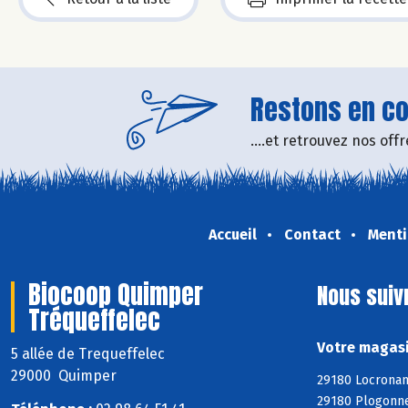
Restons en con
....et retrouvez nos of
Accueil
Contact
Menti
Biocoop Quimper
Nous suiv
Tréqueffelec
Votre magasi
5 allée de Trequeffelec
29000 Quimper
29180 Locronan
29180 Plogonne