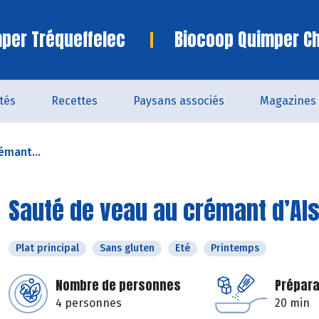
per Tréqueffelec
Biocoop Quimper C
ités
Recettes
Paysans associés
Magazines
émant...
Sauté de veau au crémant d’Al
Plat principal
Sans gluten
Eté
Printemps
Nombre de personnes
Prépara
4 personnes
20 min