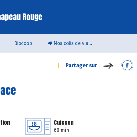
hapeau Rouge
Biocoop
🥩 Nos colis de viande bio & locale arrivent chez Biocoop Quimper !
Partager sur
sace
tion
Cuisson
60 min