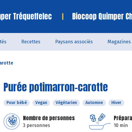
per Tréqueffelec
Biocoop Quimper C
ités
Recettes
Paysans associés
Magazines
arotte
Purée potimarron-carotte
Pour bébé
Vegan
Végétarien
Automne
Hiver
Nombre de personnes
Prépara
3 personnes
10 min