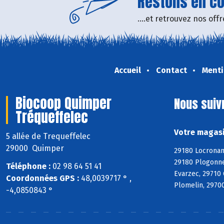
Restons en con
....et retrouvez nos of
Accueil
Contact
Menti
Biocoop Quimper
Nous suiv
Tréqueffelec
Votre magasi
5 allée de Trequeffelec
29000 Quimper
29180 Locronan
29180 Plogonne
Téléphone :
02 98 64 51 41
Evarzec, 29710
Coordonnées GPS :
48,0039717 ° ,
Plomelin, 29700
-4,0850843 °