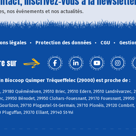
tact, inscrivez-vous à la newsletter
fres, nos événements et nos actualités.
ons légales
Protection des données
CGU
Gestio
re sur
n Biocoop Quimper Tréqueffelec (29000) est proche de :
, 29180 Quéménéven, 29510 Briec, 29510 Edern, 29510 Landrévarzec, 2
c, 29950 Bénodet, 29950 Clohars-Fouesnant, 29170 Fouesnant, 29950 
 Gourlizon, 29710 Plogastel-St-Germain, 29710 Plonéis, 29120 Combri
 Pluguffan, 29370 Elliant, 29140 St-Yvi