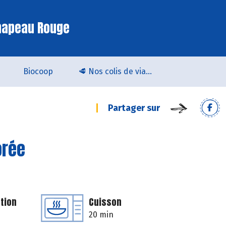
hapeau Rouge
Biocoop
🥩 Nos colis de viande bio & locale arrivent chez Biocoop Quimper !
Partager sur
orée
tion
Cuisson
20 min