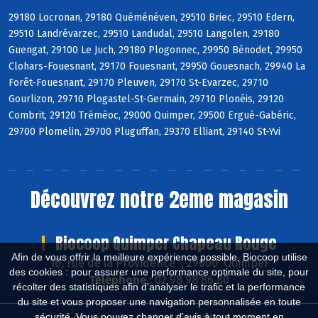
29180 Locronan, 29180 Quéménéven, 29510 Briec, 29510 Edern,
29510 Landrévarzec, 29510 Landudal, 29510 Langolen, 29180
Guengat, 29100 Le Juch, 29180 Plogonnec, 29950 Bénodet, 29950
Clohars-Fouesnant, 29170 Fouesnant, 29950 Gouesnach, 29940 La
Forêt-Fouesnant, 29170 Pleuven, 29170 St-Evarzec, 29710
Gourlizon, 29710 Plogastel-St-Germain, 29710 Plonéis, 29120
Combrit, 29120 Tréméoc, 29000 Quimper, 29500 Ergué-Gabéric,
29700 Plomelin, 29700 Pluguffan, 29370 Elliant, 29140 St-Yvi
Découvrez notre 2eme magasin
Biocoop Quimper Chapeau Rouge
Afin de vous offrir la meilleure expérience possible, Biocoop utilise
16, rue de la Providence , 29000 Quimper
des cookies : pour assurer une performance optimale du site, pour
Téléphone :
02 98 98 86 80
récolter des statistiques afin d'analyser le trafic et la performance
du site et vous proposer une navigation personnalisée en toute
sécurité. Vous pouvez changer d'avis à tout moment en