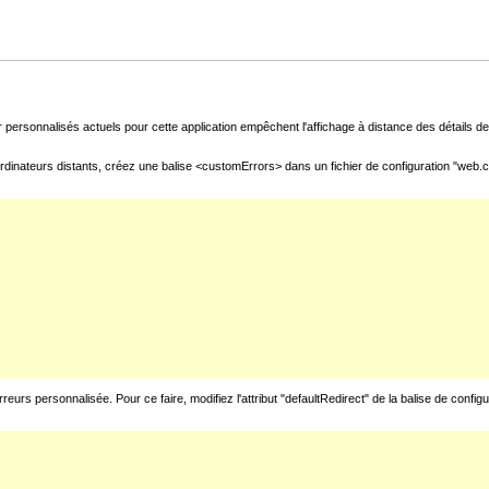
 personnalisés actuels pour cette application empêchent l'affichage à distance des détails de 
rdinateurs distants, créez une balise <customErrors> dans un fichier de configuration "web.con
urs personnalisée. Pour ce faire, modifiez l'attribut "defaultRedirect" de la balise de config