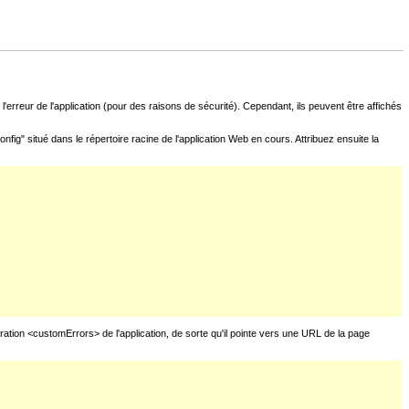
l'erreur de l'application (pour des raisons de sécurité). Cependant, ils peuvent être affichés
fig" situé dans le répertoire racine de l'application Web en cours. Attribuez ensuite la
uration <customErrors> de l'application, de sorte qu'il pointe vers une URL de la page