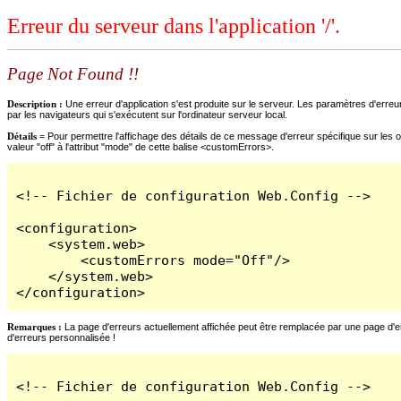
Erreur du serveur dans l'application '/'.
Page Not Found !!
Description :
Une erreur d'application s'est produite sur le serveur. Les paramètres d'erreur
par les navigateurs qui s'exécutent sur l'ordinateur serveur local.
Détails =
Pour permettre l'affichage des détails de ce message d'erreur spécifique sur les o
valeur "off" à l'attribut "mode" de cette balise <customErrors>.
<!-- Fichier de configuration Web.Config -->

<configuration>

    <system.web>

        <customErrors mode="Off"/>

    </system.web>

</configuration>
Remarques :
La page d'erreurs actuellement affichée peut être remplacée par une page d'erre
d'erreurs personnalisée !
<!-- Fichier de configuration Web.Config -->
