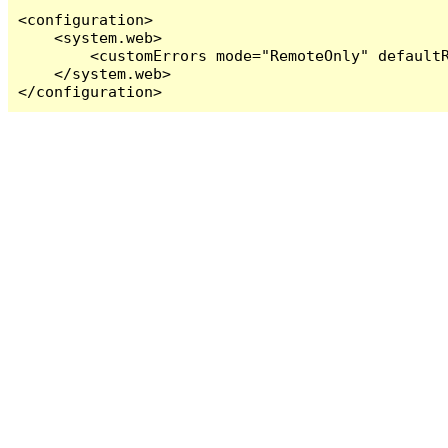
<configuration>

    <system.web>

        <customErrors mode="RemoteOnly" defaultR
    </system.web>

</configuration>