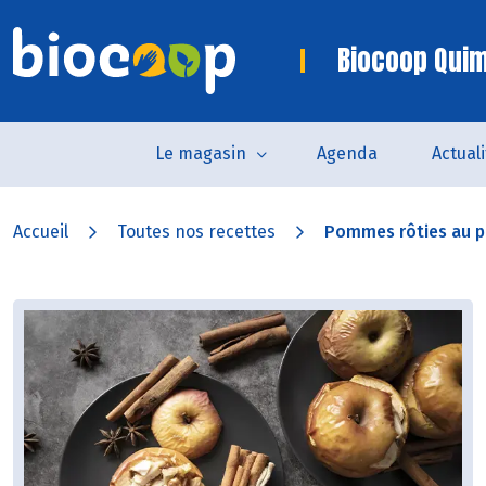
Biocoop Quim
Le magasin
Agenda
Actual
Accueil
Toutes nos recettes
Pommes rôties au pa