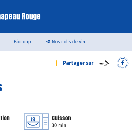
hapeau Rouge
Biocoop
🥩 Nos colis de viande bio & locale arrivent chez Biocoop Quimper !
Partager sur
s
tion
Cuisson
30 min