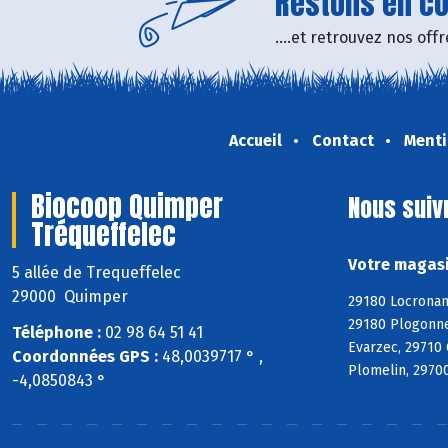
Restons en con
....et retrouvez nos of
Accueil
Contact
Menti
Biocoop Quimper
Nous suiv
Tréqueffelec
Votre magasi
5 allée de Trequeffelec
29000 Quimper
29180 Locronan
29180 Plogonne
Téléphone :
02 98 64 51 41
Evarzec, 29710
Coordonnées GPS :
48,0039717 ° ,
Plomelin, 29700
-4,0850843 °