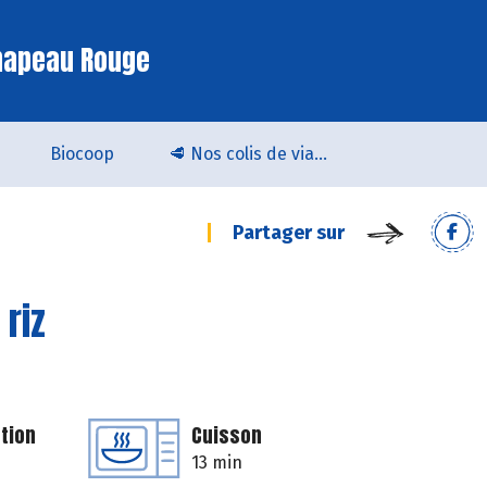
hapeau Rouge
Biocoop
🥩 Nos colis de viande bio & locale arrivent chez Biocoop Quimper !
Partager sur
riz
tion
Cuisson
13 min