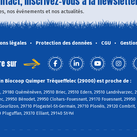
tact, inscrivez-vous à la newsletter
fres, nos événements et nos actualités.
ons légales
Protection des données
CGU
Gestio
re sur
n Biocoop Quimper Tréqueffelec (29000) est proche de :
, 29180 Quéménéven, 29510 Briec, 29510 Edern, 29510 Landrévarzec, 2
c, 29950 Bénodet, 29950 Clohars-Fouesnant, 29170 Fouesnant, 29950 
 Gourlizon, 29710 Plogastel-St-Germain, 29710 Plonéis, 29120 Combri
 Pluguffan, 29370 Elliant, 29140 St-Yvi