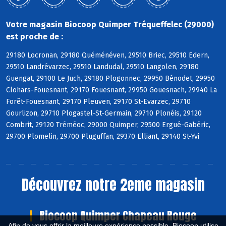
Votre magasin Biocoop Quimper Tréqueffelec (29000)
est proche de :
29180 Locronan, 29180 Quéménéven, 29510 Briec, 29510 Edern,
29510 Landrévarzec, 29510 Landudal, 29510 Langolen, 29180
Guengat, 29100 Le Juch, 29180 Plogonnec, 29950 Bénodet, 29950
Clohars-Fouesnant, 29170 Fouesnant, 29950 Gouesnach, 29940 La
Forêt-Fouesnant, 29170 Pleuven, 29170 St-Evarzec, 29710
Gourlizon, 29710 Plogastel-St-Germain, 29710 Plonéis, 29120
Combrit, 29120 Tréméoc, 29000 Quimper, 29500 Ergué-Gabéric,
29700 Plomelin, 29700 Pluguffan, 29370 Elliant, 29140 St-Yvi
Découvrez notre 2eme magasin
Biocoop Quimper Chapeau Rouge
Afin de vous offrir la meilleure expérience possible, Biocoop utilise