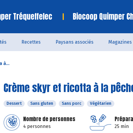
per Tréqueffelec
Biocoop Quimper C
ités
Recettes
Paysans associés
Magazines
 à...
Crème skyr et ricotta à la pêch
Dessert
Sans gluten
Sans porc
Végétarien
Nombre de personnes
Prépara
4 personnes
25 min