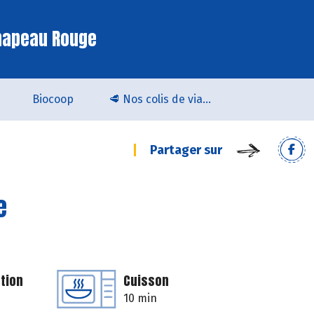
hapeau Rouge
Biocoop
🥩 Nos colis de viande bio & locale arrivent chez Biocoop Quimper !
Partager sur
e
tion
Cuisson
10 min