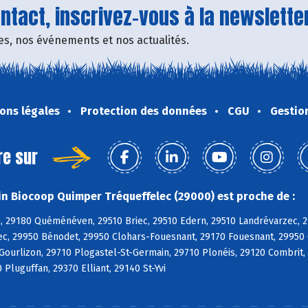
tact, inscrivez-vous à la newsletter
fres, nos événements et nos actualités.
ons légales
Protection des données
CGU
Gestio
re sur
n Biocoop Quimper Tréqueffelec (29000) est proche de :
, 29180 Quéménéven, 29510 Briec, 29510 Edern, 29510 Landrévarzec, 2
c, 29950 Bénodet, 29950 Clohars-Fouesnant, 29170 Fouesnant, 29950 
 Gourlizon, 29710 Plogastel-St-Germain, 29710 Plonéis, 29120 Combri
 Pluguffan, 29370 Elliant, 29140 St-Yvi