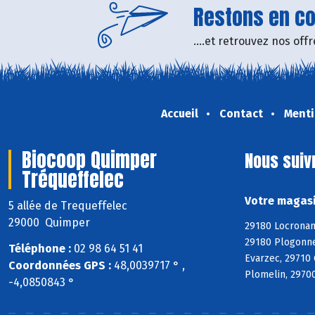
Restons en con
....et retrouvez nos of
Accueil
Contact
Menti
Biocoop Quimper
Nous suiv
Tréqueffelec
Votre magasi
5 allée de Trequeffelec
29000 Quimper
29180 Locronan
29180 Plogonne
Téléphone :
02 98 64 51 41
Evarzec, 29710
Coordonnées GPS :
48,0039717 ° ,
Plomelin, 29700
-4,0850843 °