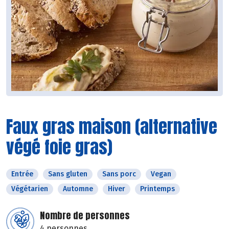
Faux gras maison (alternative
végé foie gras)
Entrée
Sans gluten
Sans porc
Vegan
Végétarien
Automne
Hiver
Printemps
Nombre de personnes
4 personnes