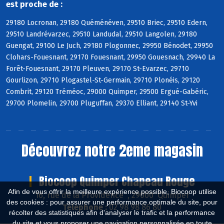
est proche de :
29180 Locronan, 29180 Quéménéven, 29510 Briec, 29510 Edern,
29510 Landrévarzec, 29510 Landudal, 29510 Langolen, 29180
Guengat, 29100 Le Juch, 29180 Plogonnec, 29950 Bénodet, 29950
Clohars-Fouesnant, 29170 Fouesnant, 29950 Gouesnach, 29940 La
Forêt-Fouesnant, 29170 Pleuven, 29170 St-Evarzec, 29710
Gourlizon, 29710 Plogastel-St-Germain, 29710 Plonéis, 29120
Combrit, 29120 Tréméoc, 29000 Quimper, 29500 Ergué-Gabéric,
29700 Plomelin, 29700 Pluguffan, 29370 Elliant, 29140 St-Yvi
Découvrez notre 2eme magasin
Biocoop Quimper Chapeau Rouge
Afin de vous offrir la meilleure expérience possible, Biocoop utilise
16, rue de la Providence , 29000 Quimper
des cookies : pour assurer une performance optimale du site, pour
Téléphone :
02 98 98 86 80
récolter des statistiques afin d'analyser le trafic et la performance
du site et vous proposer une navigation personnalisée en toute