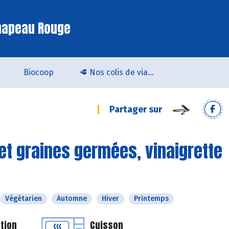
hapeau Rouge
Biocoop
🥩 Nos colis de viande bio & locale arrivent chez Biocoop Quimper !
Partager sur
et graines germées, vinaigrette
Végétarien
Automne
Hiver
Printemps
tion
Cuisson