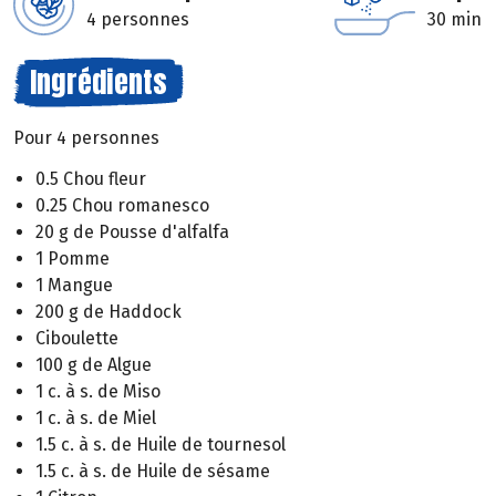
4 personnes
30 min
Ingrédients
Pour 4 personnes
0.5 Chou fleur
0.25 Chou romanesco
20 g de Pousse d'alfalfa
1 Pomme
1 Mangue
200 g de Haddock
Ciboulette
100 g de Algue
1 c. à s. de Miso
1 c. à s. de Miel
1.5 c. à s. de Huile de tournesol
1.5 c. à s. de Huile de sésame