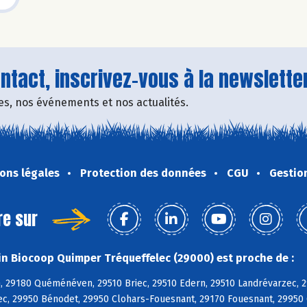
tact, inscrivez-vous à la newsletter
fres, nos événements et nos actualités.
ons légales
Protection des données
CGU
Gestio
re sur
n Biocoop Quimper Tréqueffelec (29000) est proche de :
, 29180 Quéménéven, 29510 Briec, 29510 Edern, 29510 Landrévarzec, 2
c, 29950 Bénodet, 29950 Clohars-Fouesnant, 29170 Fouesnant, 29950 