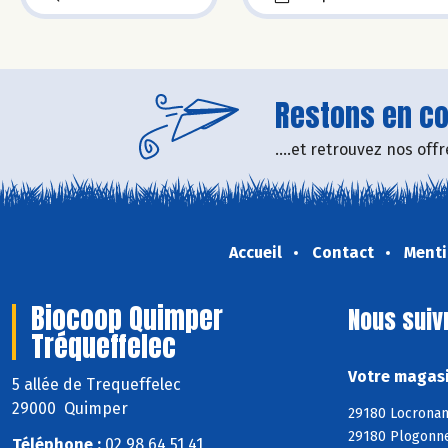
Restons en con
....et retrouvez nos of
Accueil
Contact
Menti
Biocoop Quimper
Nous suiv
Tréqueffelec
Votre magasi
5 allée de Trequeffelec
29000 Quimper
29180 Locronan
29180 Plogonne
Téléphone :
02 98 64 51 41