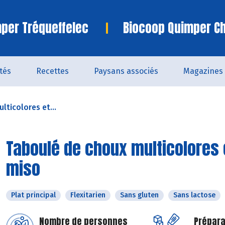
per Tréqueffelec
Biocoop Quimper C
ités
Recettes
Paysans associés
Magazines
lticolores et...
Taboulé de choux multicolores 
miso
Plat principal
Flexitarien
Sans gluten
Sans lactose
Nombre de personnes
Prépara