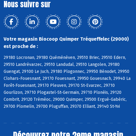
Nous suivre sur
Votre magasin Biocoop Quimper Tréqueffelec (29000)
est proche de :
29180 Locronan, 29180 Quéménéven, 29510 Briec, 29510 Edern,
29510 Landrévarzec, 29510 Landudal, 29510 Langolen, 29180
Guengat, 29100 Le Juch, 29180 Plogonnec, 29950 Bénodet, 29950
Clohars-Fouesnant, 29170 Fouesnant, 29950 Gouesnach, 29940 La
Forêt-Fouesnant, 29170 Pleuven, 29170 St-Evarzec, 29710
Gourlizon, 29710 Plogastel-St-Germain, 29710 Plonéis, 29120
Combrit, 29120 Tréméoc, 29000 Quimper, 29500 Ergué-Gabéric,
29700 Plomelin, 29700 Pluguffan, 29370 Elliant, 29140 St-Yvi
Découvrez notre 2eme magasin