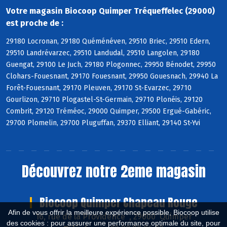
Votre magasin Biocoop Quimper Tréqueffelec (29000)
est proche de :
29180 Locronan, 29180 Quéménéven, 29510 Briec, 29510 Edern,
29510 Landrévarzec, 29510 Landudal, 29510 Langolen, 29180
Guengat, 29100 Le Juch, 29180 Plogonnec, 29950 Bénodet, 29950
Clohars-Fouesnant, 29170 Fouesnant, 29950 Gouesnach, 29940 La
Forêt-Fouesnant, 29170 Pleuven, 29170 St-Evarzec, 29710
Gourlizon, 29710 Plogastel-St-Germain, 29710 Plonéis, 29120
Combrit, 29120 Tréméoc, 29000 Quimper, 29500 Ergué-Gabéric,
29700 Plomelin, 29700 Pluguffan, 29370 Elliant, 29140 St-Yvi
Découvrez notre 2eme magasin
Biocoop Quimper Chapeau Rouge
Afin de vous offrir la meilleure expérience possible, Biocoop utilise
16, rue de la Providence , 29000 Quimper
des cookies : pour assurer une performance optimale du site, pour