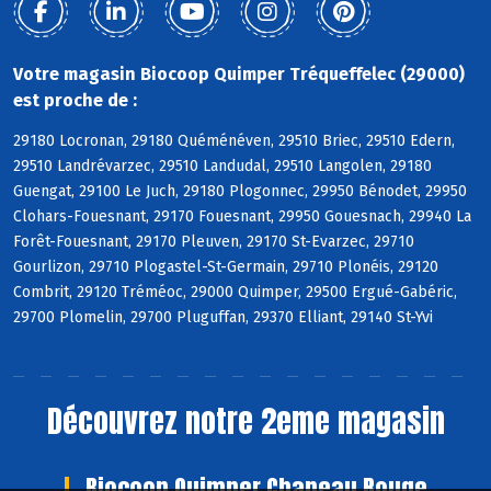
Votre magasin Biocoop Quimper Tréqueffelec (29000)
est proche de :
29180 Locronan, 29180 Quéménéven, 29510 Briec, 29510 Edern,
29510 Landrévarzec, 29510 Landudal, 29510 Langolen, 29180
Guengat, 29100 Le Juch, 29180 Plogonnec, 29950 Bénodet, 29950
Clohars-Fouesnant, 29170 Fouesnant, 29950 Gouesnach, 29940 La
Forêt-Fouesnant, 29170 Pleuven, 29170 St-Evarzec, 29710
Gourlizon, 29710 Plogastel-St-Germain, 29710 Plonéis, 29120
Combrit, 29120 Tréméoc, 29000 Quimper, 29500 Ergué-Gabéric,
29700 Plomelin, 29700 Pluguffan, 29370 Elliant, 29140 St-Yvi
Découvrez notre 2eme magasin
Biocoop Quimper Chapeau Rouge