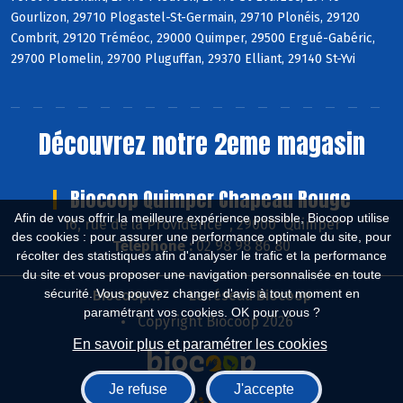
Gourlizon, 29710 Plogastel-St-Germain, 29710 Plonéis, 29120
Combrit, 29120 Tréméoc, 29000 Quimper, 29500 Ergué-Gabéric,
29700 Plomelin, 29700 Pluguffan, 29370 Elliant, 29140 St-Yvi
Découvrez notre 2eme magasin
Biocoop Quimper Chapeau Rouge
Afin de vous offrir la meilleure expérience possible, Biocoop utilise
16, rue de la Providence , 29000 Quimper
des cookies : pour assurer une performance optimale du site, pour
Téléphone :
02 98 98 86 80
récolter des statistiques afin d'analyser le trafic et la performance
du site et vous proposer une navigation personnalisée en toute
sécurité. Vous pouvez changer d'avis à tout moment en
Biocoop.fr
Le réseau Biocoop
paramétrant vos cookies. OK pour vous ?
Copyright Biocoop 2026
En savoir plus et paramétrer les cookies
Je refuse
J'accepte