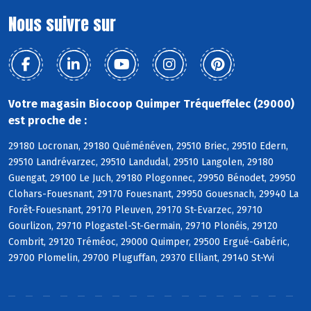
Nous suivre sur
Votre magasin Biocoop Quimper Tréqueffelec (29000)
est proche de :
29180 Locronan, 29180 Quéménéven, 29510 Briec, 29510 Edern,
29510 Landrévarzec, 29510 Landudal, 29510 Langolen, 29180
Guengat, 29100 Le Juch, 29180 Plogonnec, 29950 Bénodet, 29950
Clohars-Fouesnant, 29170 Fouesnant, 29950 Gouesnach, 29940 La
Forêt-Fouesnant, 29170 Pleuven, 29170 St-Evarzec, 29710
Gourlizon, 29710 Plogastel-St-Germain, 29710 Plonéis, 29120
Combrit, 29120 Tréméoc, 29000 Quimper, 29500 Ergué-Gabéric,
29700 Plomelin, 29700 Pluguffan, 29370 Elliant, 29140 St-Yvi