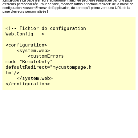
Remarques :
La page d'erreurs actuellement affichée peut être remplacée par une page
d'erreurs personnalisée. Pour ce faire, modifiez l'attribut "defaultRedirect" de la balise de
configuration <customErrors> de l'application, de sorte qu'il pointe vers une URL de la
page d'erreurs personnalisée !
<!-- Fichier de configuration 
Web.Config -->

<configuration>

    <system.web>

        <customErrors 
mode="RemoteOnly" 
defaultRedirect="mycustompage.h
tm"/>

    </system.web>

</configuration>