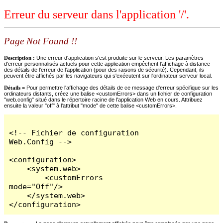
Erreur du serveur dans l'application '/'.
Page Not Found !!
Description :
Une erreur d'application s'est produite sur le serveur. Les paramètres
d'erreur personnalisés actuels pour cette application empêchent l'affichage à distance
des détails de l'erreur de l'application (pour des raisons de sécurité). Cependant, ils
peuvent être affichés par les navigateurs qui s'exécutent sur l'ordinateur serveur local.
Détails =
Pour permettre l'affichage des détails de ce message d'erreur spécifique sur les
ordinateurs distants, créez une balise <customErrors> dans un fichier de configuration
"web.config" situé dans le répertoire racine de l'application Web en cours. Attribuez
ensuite la valeur "off" à l'attribut "mode" de cette balise <customErrors>.
<!-- Fichier de configuration 
Web.Config -->

<configuration>

    <system.web>

        <customErrors 
mode="Off"/>

    </system.web>

</configuration>