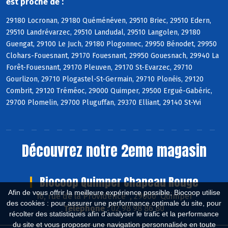
est proche de :
29180 Locronan, 29180 Quéménéven, 29510 Briec, 29510 Edern,
29510 Landrévarzec, 29510 Landudal, 29510 Langolen, 29180
Guengat, 29100 Le Juch, 29180 Plogonnec, 29950 Bénodet, 29950
Clohars-Fouesnant, 29170 Fouesnant, 29950 Gouesnach, 29940 La
Forêt-Fouesnant, 29170 Pleuven, 29170 St-Evarzec, 29710
Gourlizon, 29710 Plogastel-St-Germain, 29710 Plonéis, 29120
Combrit, 29120 Tréméoc, 29000 Quimper, 29500 Ergué-Gabéric,
29700 Plomelin, 29700 Pluguffan, 29370 Elliant, 29140 St-Yvi
Découvrez notre 2eme magasin
Biocoop Quimper Chapeau Rouge
Afin de vous offrir la meilleure expérience possible, Biocoop utilise
16, rue de la Providence , 29000 Quimper
des cookies : pour assurer une performance optimale du site, pour
Téléphone :
02 98 98 86 80
récolter des statistiques afin d'analyser le trafic et la performance
du site et vous proposer une navigation personnalisée en toute