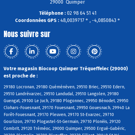
29000 Quimper
Téléphone :
02 98 64 51 41
Coordonnées GPS :
48,0039717 ° , -4,0850843 °
Nous suivre sur
Votre magasin Biocoop Quimper Tréqueffelec (29000)
est proche de :
29180 Locronan, 29180 Quéménéven, 29510 Briec, 29510 Edern,
29510 Landrévarzec, 29510 Landudal, 29510 Langolen, 29180
Guengat, 29100 Le Juch, 29180 Plogonnec, 29950 Bénodet, 29950
Clohars-Fouesnant, 29170 Fouesnant, 29950 Gouesnach, 29940 La
Forêt-Fouesnant, 29170 Pleuven, 29170 St-Evarzec, 29710
Gourlizon, 29710 Plogastel-St-Germain, 29710 Plonéis, 29120
Combrit, 29120 Tréméoc, 29000 Quimper, 29500 Ergué-Gabéric,