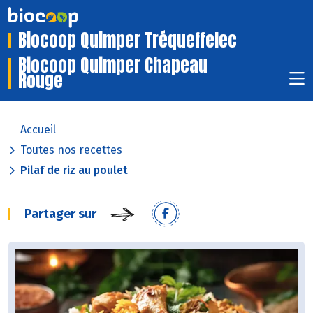
Biocoop Quimper Tréqueffelec
Biocoop Quimper Chapeau
Rouge
Accueil
Toutes nos recettes
Pilaf de riz au poulet
Partager sur